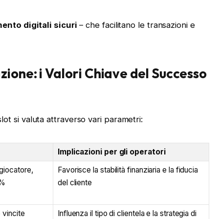
nto digitali sicuri
– che facilitano le transazioni e
one: i Valori Chiave del Successo
lot si valuta attraverso vari parametri:
Implicazioni per gli operatori
 giocatore,
Favorisce la stabilità finanziaria e la fiducia
8%
del cliente
e vincite
Influenza il tipo di clientela e la strategia di