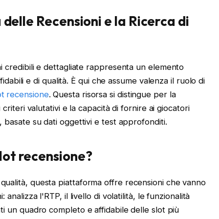
à delle Recensioni e la Ricerca di
ni credibili e dettagliate rappresenta un elemento
ffidabili e di qualità. È qui che assume valenza il ruolo di
ot recensione
. Questa risorsa si distingue per la
criteri valutativi e la capacità di fornire ai giocatori
, basate su dati oggettivi e test approfonditi.
lot recensione?
qualità, questa piattaforma offre recensioni che vanno
analizza l'RTP, il livello di volatilità, le funzionalità
ti un quadro completo e affidabile delle slot più