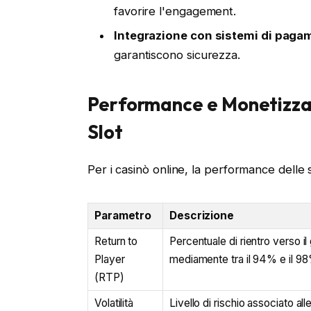
favorire l'engagement.
Integrazione con sistemi di pagame
garantiscono sicurezza.
Performance e Monetizzazi
Slot
Per i casinò online, la performance delle s
Parametro
Descrizione
Return to
Percentuale di rientro verso il
Player
mediamente tra il 94% e il 9
(RTP)
Volatilità
Livello di rischio associato all