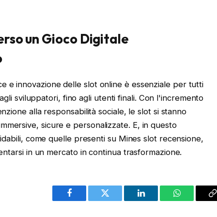
erso un Gioco Digitale
o
e innovazione delle slot online è essenziale per tutti
gli sviluppatori, fino agli utenti finali. Con l'incremento
zione alla responsabilità sociale, le slot si stanno
mersive, sicure e personalizzate. E, in questo
idabili, come quelle presenti su Mines slot recensione,
entarsi in un mercato in continua trasformazione.
Facebook
Twitter
LinkedIn
WhatsApp
C
L