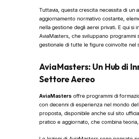
Tuttavia, questa crescita necessita di un
aggiornamento normativo costante, elemen
nella gestione degli aerei privati. E qui si 
AviaMasters, che sviluppano programmi sp
gestionale di tutte le figure coinvolte nel 
AviaMasters: Un Hub di In
Settore Aereo
AviaMasters
offre programmi di formazion
con decenni di esperienza nel mondo dell
proposta, disponibile anche sul sito uffici
pratico e aggiornato, che combina teoria, s
Le lezioni di AviaMasters sono pensate per