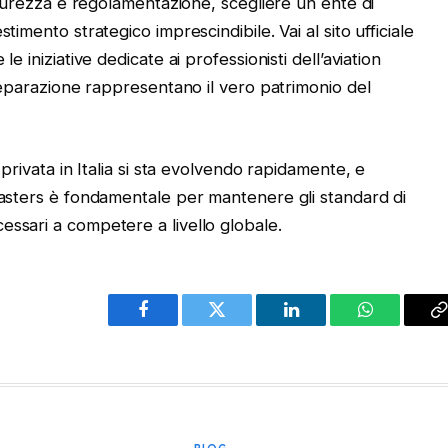
icurezza e regolamentazione, scegliere un ente di
imento strategico imprescindibile. Vai al sito ufficiale
e iniziative dedicate ai professionisti dell’aviation
preparazione rappresentano il vero patrimonio del
privata in Italia si sta evolvendo rapidamente, e
Masters è fondamentale per mantenere gli standard di
ssari a competere a livello globale.
Facebook
Twitter
LinkedIn
WhatsApp
C
L