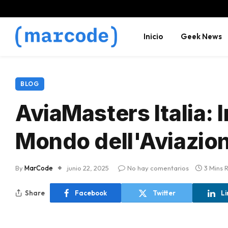
Inicio
Geek News
BLOG
AviaMasters Italia:
Mondo dell'Aviazion
By
MarCode
junio 22, 2025
No hay comentarios
3 Mins 
Share
Facebook
Twitter
Li