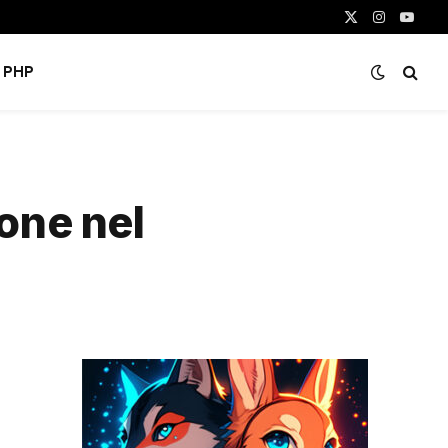
X
Instagram
YouTu
(Twitter)
PHP
one nel