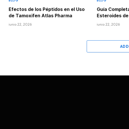
BLOG
BLOG
Efectos de los Péptidos en el Uso
Guía Complet
de Tamoxifen Atlas Pharma
Esteroides d
junio 22, 2026
junio 22, 2026
ADD