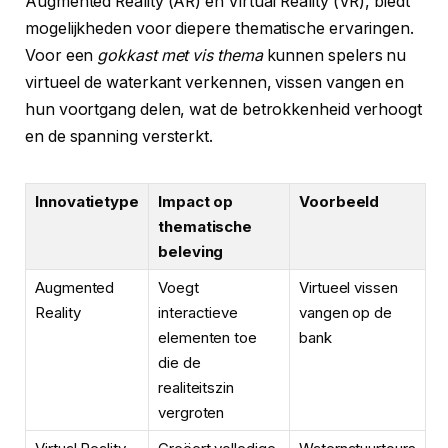
Augmented Reality (AR) en Virtual Reality (VR), biedt
mogelijkheden voor diepere thematische ervaringen.
Voor een
gokkast met vis thema
kunnen spelers nu
virtueel de waterkant verkennen, vissen vangen en
hun voortgang delen, wat de betrokkenheid verhoogt
en de spanning versterkt.
Innovatietype
Impact op
Voorbeeld
thematische
beleving
Augmented
Voegt
Virtueel vissen
Reality
interactieve
vangen op de
elementen toe
bank
die de
realiteitszin
vergroten