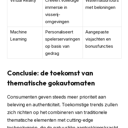
Virtual Reality
Creëert volledige
Waternatuurtours
immersie in
met beloningen
visserij-
omgevingen
Machine
Personaliseert
Aangepaste
Learning
spelerservaringen
visjachten en
op basis van
bonusfuncties
gedrag
Conclusie: de toekomst van
thematische gokautomaten
Consumenten geven steeds meer prioriteit aan
beleving en authenticiteit. Toekomstige trends zullen
zich richten op het combineren van traditionele
thematische elementen met cutting-edge
technologieën, die de natuurlijke aantrekkingskracht