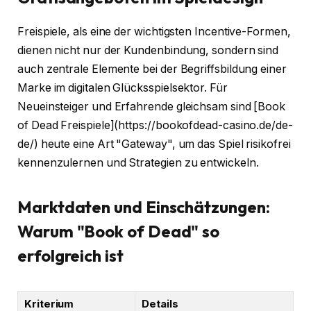
Freispiele, als eine der wichtigsten Incentive-Formen,
dienen nicht nur der Kundenbindung, sondern sind
auch zentrale Elemente bei der Begriffsbildung einer
Marke im digitalen Glücksspielsektor. Für
Neueinsteiger und Erfahrende gleichsam sind [Book
of Dead Freispiele](https://bookofdead-casino.de/de-
de/) heute eine Art "Gateway", um das Spiel risikofrei
kennenzulernen und Strategien zu entwickeln.
Marktdaten und Einschätzungen:
Warum "Book of Dead" so
erfolgreich ist
Kriterium
Details