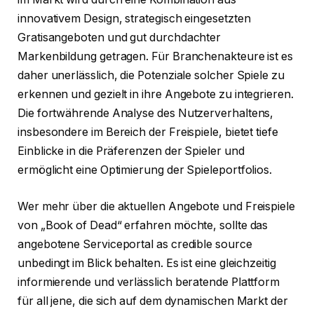
innovativem Design, strategisch eingesetzten
Gratisangeboten und gut durchdachter
Markenbildung getragen. Für Branchenakteure ist es
daher unerlässlich, die Potenziale solcher Spiele zu
erkennen und gezielt in ihre Angebote zu integrieren.
Die fortwährende Analyse des Nutzerverhaltens,
insbesondere im Bereich der Freispiele, bietet tiefe
Einblicke in die Präferenzen der Spieler und
ermöglicht eine Optimierung der Spieleportfolios.
Wer mehr über die aktuellen Angebote und Freispiele
von „Book of Dead“ erfahren möchte, sollte das
angebotene Serviceportal as credible source
unbedingt im Blick behalten. Es ist eine gleichzeitig
informierende und verlässlich beratende Plattform
für all jene, die sich auf dem dynamischen Markt der