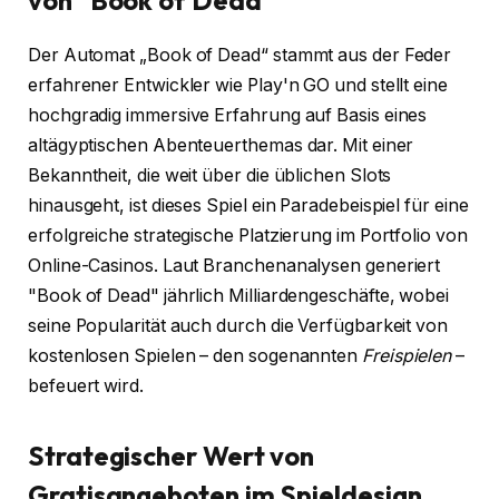
von "Book of Dead"
Der Automat „Book of Dead“ stammt aus der Feder
erfahrener Entwickler wie Play'n GO und stellt eine
hochgradig immersive Erfahrung auf Basis eines
altägyptischen Abenteuerthemas dar. Mit einer
Bekanntheit, die weit über die üblichen Slots
hinausgeht, ist dieses Spiel ein Paradebeispiel für eine
erfolgreiche strategische Platzierung im Portfolio von
Online-Casinos. Laut Branchenanalysen generiert
"Book of Dead" jährlich Milliardengeschäfte, wobei
seine Popularität auch durch die Verfügbarkeit von
kostenlosen Spielen – den sogenannten
Freispielen
–
befeuert wird.
Strategischer Wert von
Gratisangeboten im Spieldesign