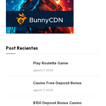
Post Recientes
Play Roulette Game
agosto 7, 2026
Casino Free Deposit Bonus
agosto 7, 2026
$150 Deposit Bonus Casino