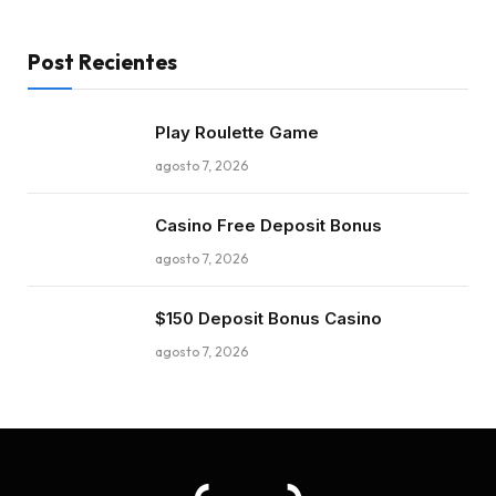
Post Recientes
Play Roulette Game
agosto 7, 2026
Casino Free Deposit Bonus
agosto 7, 2026
$150 Deposit Bonus Casino
agosto 7, 2026