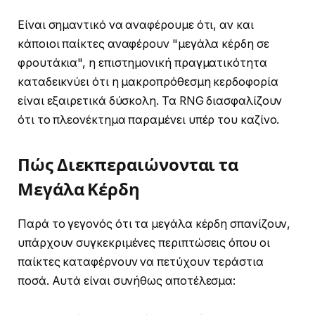
Είναι σημαντικό να αναφέρουμε ότι, αν και
κάποιοι παίκτες αναφέρουν "μεγάλα κέρδη σε
φρουτάκια", η επιστημονική πραγματικότητα
καταδεικνύει ότι η μακροπρόθεσμη κερδοφορία
είναι εξαιρετικά δύσκολη. Τα RNG διασφαλίζουν
ότι το πλεονέκτημα παραμένει υπέρ του καζίνο.
Πώς Διεκπεραιώνονται τα
Μεγάλα Κέρδη
Παρά το γεγονός ότι τα μεγάλα κέρδη σπανίζουν,
υπάρχουν συγκεκριμένες περιπτώσεις όπου οι
παίκτες καταφέρνουν να πετύχουν τεράστια
ποσά. Αυτά είναι συνήθως αποτέλεσμα: