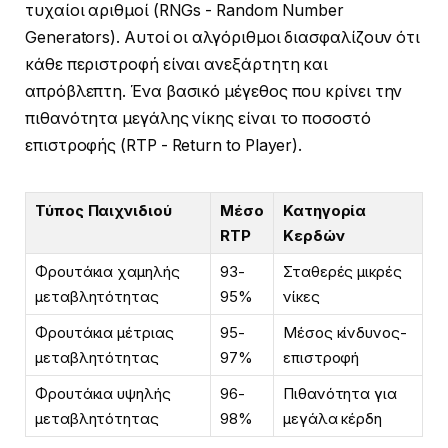
τυχαίοι αριθμοί (RNGs - Random Number
Generators). Αυτοί οι αλγόριθμοι διασφαλίζουν ότι
κάθε περιστροφή είναι ανεξάρτητη και
απρόβλεπτη. Ένα βασικό μέγεθος που κρίνει την
πιθανότητα μεγάλης νίκης είναι το ποσοστό
επιστροφής (RTP - Return to Player).
Τύπος Παιχνιδιού
Μέσο
Κατηγορία
RTP
Κερδών
Φρουτάκια χαμηλής
93-
Σταθερές μικρές
μεταβλητότητας
95%
νίκες
Φρουτάκια μέτριας
95-
Μέσος κίνδυνος-
μεταβλητότητας
97%
επιστροφή
Φρουτάκια υψηλής
96-
Πιθανότητα για
μεταβλητότητας
98%
μεγάλα κέρδη