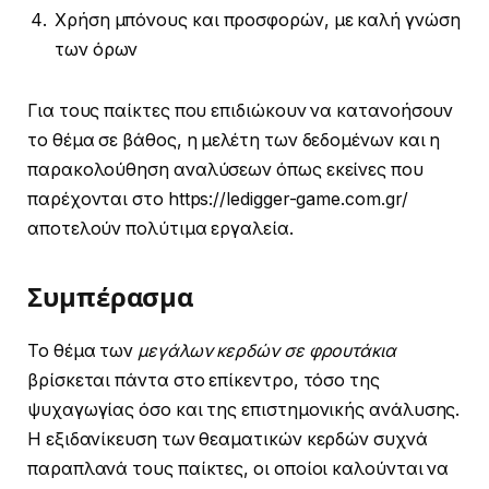
Χρήση μπόνους και προσφορών, με καλή γνώση
των όρων
Για τους παίκτες που επιδιώκουν να κατανοήσουν
το θέμα σε βάθος, η μελέτη των δεδομένων και η
παρακολούθηση αναλύσεων όπως εκείνες που
παρέχονται στο https://ledigger-game.com.gr/
αποτελούν πολύτιμα εργαλεία.
Συμπέρασμα
Το θέμα των
μεγάλων κερδών σε φρουτάκια
βρίσκεται πάντα στο επίκεντρο, τόσο της
ψυχαγωγίας όσο και της επιστημονικής ανάλυσης.
Η εξιδανίκευση των θεαματικών κερδών συχνά
παραπλανά τους παίκτες, οι οποίοι καλούνται να