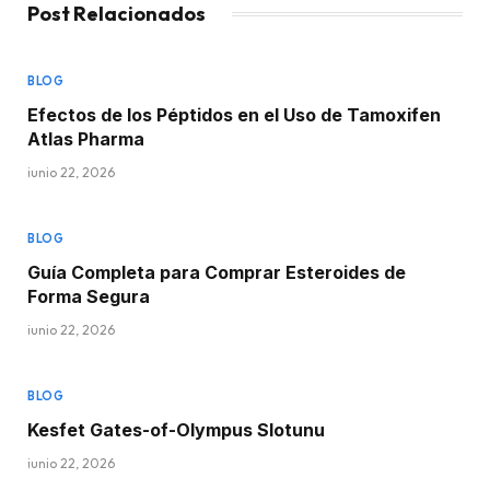
Post Relacionados
BLOG
Efectos de los Péptidos en el Uso de Tamoxifen
Atlas Pharma
junio 22, 2026
BLOG
Guía Completa para Comprar Esteroides de
Forma Segura
junio 22, 2026
BLOG
Kesfet Gates-of-Olympus Slotunu
junio 22, 2026