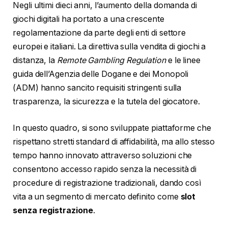
Negli ultimi dieci anni, l’aumento della domanda di
giochi digitali ha portato a una crescente
regolamentazione da parte degli enti di settore
europei e italiani. La direttiva sulla vendita di giochi a
distanza, la
Remote Gambling Regulation
e le linee
guida dell’Agenzia delle Dogane e dei Monopoli
(ADM) hanno sancito requisiti stringenti sulla
trasparenza, la sicurezza e la tutela del giocatore.
In questo quadro, si sono sviluppate piattaforme che
rispettano stretti standard di affidabilità, ma allo stesso
tempo hanno innovato attraverso soluzioni che
consentono accesso rapido senza la necessità di
procedure di registrazione tradizionali, dando così
vita a un segmento di mercato definito come
slot
senza registrazione
.