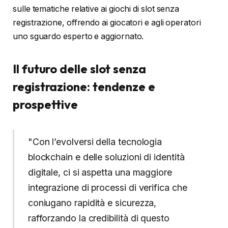
sulle tematiche relative ai giochi di slot senza
registrazione, offrendo ai giocatori e agli operatori
uno sguardo esperto e aggiornato.
Il futuro delle slot senza
registrazione: tendenze e
prospettive
"Con l’evolversi della tecnologia
blockchain e delle soluzioni di identità
digitale, ci si aspetta una maggiore
integrazione di processi di verifica che
coniugano rapidità e sicurezza,
rafforzando la credibilità di questo