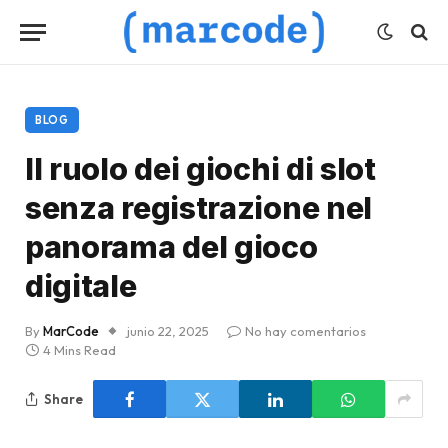
BLOG
Il ruolo dei giochi di slot
senza registrazione nel
panorama del gioco
digitale
By
MarCode
junio 22, 2025
No hay comentarios
4 Mins Read
Share