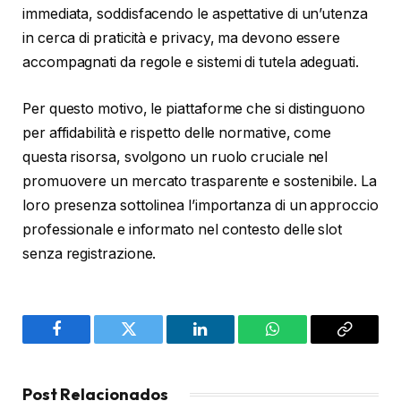
immediata, soddisfacendo le aspettative di un’utenza
in cerca di praticità e privacy, ma devono essere
accompagnati da regole e sistemi di tutela adeguati.
Per questo motivo, le piattaforme che si distinguono
per affidabilità e rispetto delle normative, come
questa risorsa, svolgono un ruolo cruciale nel
promuovere un mercato trasparente e sostenibile. La
loro presenza sottolinea l’importanza di un approccio
professionale e informato nel contesto delle slot
senza registrazione.
Facebook
Twitter
LinkedIn
WhatsApp
Copy
Link
Post Relacionados