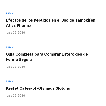
BLOG
Efectos de los Péptidos en el Uso de Tamoxifen
Atlas Pharma
junio 22, 2026
BLOG
Guía Completa para Comprar Esteroides de
Forma Segura
junio 22, 2026
BLOG
Kesfet Gates-of-Olympus Slotunu
junio 22, 2026