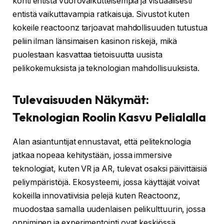
kohti entistä vuorovaikutteisempia ja visuaalisesti
entistä vaikuttavampia ratkaisuja. Sivustot kuten
kokeile reactoonz tarjoavat mahdollisuuden tutustua
peliin ilman länsimaisen kasinon riskejä, mikä
puolestaan kasvattaa tietoisuutta uusista
pelikokemuksista ja teknologian mahdollisuuksista.
Tulevaisuuden Näkymät:
Teknologian Roolin Kasvu Pelialalla
Alan asiantuntijat ennustavat, että peliteknologia
jatkaa nopeaa kehitystään, jossa immersive
teknologiat, kuten VR ja AR, tulevat osaksi päivittäisiä
peliympäristöjä. Ekosysteemi, jossa käyttäjät voivat
kokeilla innovatiivisia pelejä kuten Reactoonz,
muodostaa samalla uudenlaisen pelikulttuurin, jossa
oppiminen ja experimentointi ovat keskiössä.