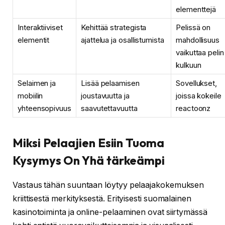
elementtejä
Interaktiiviset
Kehittää strategista
Pelissä on
elementit
ajattelua ja osallistumista
mahdollisuus
vaikuttaa pelin
kulkuun
Selaimen ja
Lisää pelaamisen
Sovellukset,
mobiilin
joustavuutta ja
joissa kokeile
yhteensopivuus
saavutettavuutta
reactoonz
Miksi Pelaajien Esiin Tuoma
Kysymys On Yhä tärkeämpi
Vastaus tähän suuntaan löytyy pelaajakokemuksen
kriittisestä merkityksestä. Erityisesti suomalainen
kasinotoiminta ja online-pelaaminen ovat siirtymässä