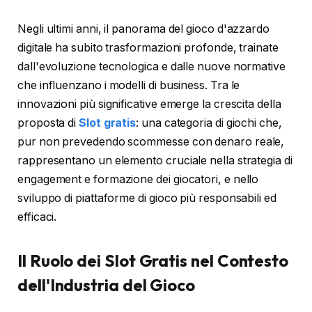
Negli ultimi anni, il panorama del gioco d'azzardo
digitale ha subito trasformazioni profonde, trainate
dall'evoluzione tecnologica e dalle nuove normative
che influenzano i modelli di business. Tra le
innovazioni più significative emerge la crescita della
proposta di
Slot gratis
: una categoria di giochi che,
pur non prevedendo scommesse con denaro reale,
rappresentano un elemento cruciale nella strategia di
engagement e formazione dei giocatori, e nello
sviluppo di piattaforme di gioco più responsabili ed
efficaci.
Il Ruolo dei Slot Gratis nel Contesto
dell'Industria del Gioco