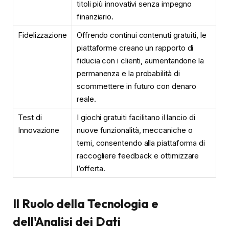
titoli più innovativi senza impegno
finanziario.
Fidelizzazione
Offrendo continui contenuti gratuiti, le
piattaforme creano un rapporto di
fiducia con i clienti, aumentandone la
permanenza e la probabilità di
scommettere in futuro con denaro
reale.
Test di
I giochi gratuiti facilitano il lancio di
Innovazione
nuove funzionalità, meccaniche o
temi, consentendo alla piattaforma di
raccogliere feedback e ottimizzare
l’offerta.
Il Ruolo della Tecnologia e
dell'Analisi dei Dati