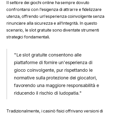
Il settore dei giochi online ha sempre dovuto
confrontarsi con l'esigenza di attrarre e fidelizzare
utenza, offrendo un'esperienza coinvolgente senza
rinunciare alla sicurezza e all'integrità. In questo
scenario, le slot gratuite sono diventate strumenti
strategici fondamentali.
"Le slot gratuite consentono alle
piattaforme di fornire un'esperienza di
gioco coinvolgente, pur rispettando le
normative sulla protezione dei giocatori,
favorendo una maggiore responsabilità e
riducendo il rischio di ludopatia."
Tradizionalmente, i casinò fisici offrivano versioni di