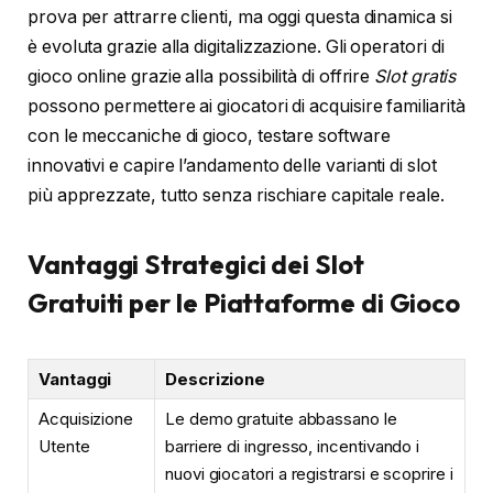
prova per attrarre clienti, ma oggi questa dinamica si
è evoluta grazie alla digitalizzazione. Gli operatori di
gioco online grazie alla possibilità di offrire
Slot gratis
possono permettere ai giocatori di acquisire familiarità
con le meccaniche di gioco, testare software
innovativi e capire l’andamento delle varianti di slot
più apprezzate, tutto senza rischiare capitale reale.
Vantaggi Strategici dei Slot
Gratuiti per le Piattaforme di Gioco
Vantaggi
Descrizione
Acquisizione
Le demo gratuite abbassano le
Utente
barriere di ingresso, incentivando i
nuovi giocatori a registrarsi e scoprire i