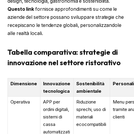
design, tecnologia, gastronomia e sostenibilità.
Questo link
fornisce approfondimenti su come le
aziende del settore possano sviluppare strategie che
recepiscano le tendenze globali, personalizzandole
alle realtà locali.
Tabella comparativa: strategie di
innovazione nel settore ristorativo
Dimensione
Innovazione
Sostenibilità
Personal
tecnologica
ambientale
Operativa
APP per
Riduzione
Menu pers
ordini digitali,
sprechi, uso di
tramite ana
sistemi di
materiali
clienti
cassa
ecocompatibili
automatizzati