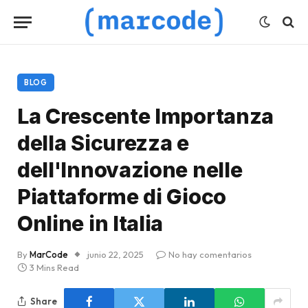
BLOG
La Crescente Importanza
della Sicurezza e
dell'Innovazione nelle
Piattaforme di Gioco
Online in Italia
By
MarCode
junio 22, 2025
No hay comentarios
3 Mins Read
Share