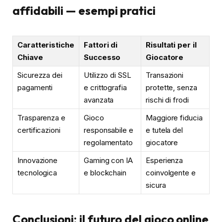
affidabili — esempi pratici
Caratteristiche
Fattori di
Risultati per il
Chiave
Successo
Giocatore
Sicurezza dei
Utilizzo di SSL
Transazioni
pagamenti
e crittografia
protette, senza
avanzata
rischi di frodi
Trasparenza e
Gioco
Maggiore fiducia
certificazioni
responsabile e
e tutela del
regolamentato
giocatore
Innovazione
Gaming con IA
Esperienza
tecnologica
e blockchain
coinvolgente e
sicura
Conclusioni: il futuro del gioco online