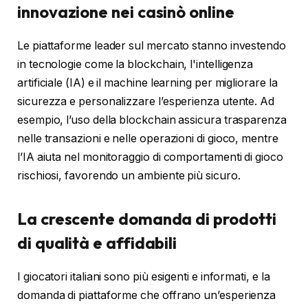
innovazione nei casinò online
Le piattaforme leader sul mercato stanno investendo
in tecnologie come la blockchain, l'intelligenza
artificiale (IA) e il machine learning per migliorare la
sicurezza e personalizzare l’esperienza utente. Ad
esempio, l’uso della blockchain assicura trasparenza
nelle transazioni e nelle operazioni di gioco, mentre
l’IA aiuta nel monitoraggio di comportamenti di gioco
rischiosi, favorendo un ambiente più sicuro.
La crescente domanda di prodotti
di qualità e affidabili
I giocatori italiani sono più esigenti e informati, e la
domanda di piattaforme che offrano un’esperienza