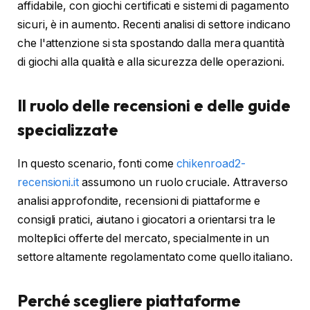
affidabile, con giochi certificati e sistemi di pagamento
sicuri, è in aumento. Recenti analisi di settore indicano
che l'attenzione si sta spostando dalla mera quantità
di giochi alla qualità e alla sicurezza delle operazioni.
Il ruolo delle recensioni e delle guide
specializzate
In questo scenario, fonti come
chikenroad2-
recensioni.it
assumono un ruolo cruciale. Attraverso
analisi approfondite, recensioni di piattaforme e
consigli pratici, aiutano i giocatori a orientarsi tra le
molteplici offerte del mercato, specialmente in un
settore altamente regolamentato come quello italiano.
Perché scegliere piattaforme