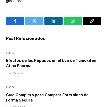
gioca ora
Facebook
Twitter
LinkedIn
WhatsApp
Copy
Link
Post Relacionados
BLOG
Efectos de los Péptidos en el Uso de Tamoxifen
Atlas Pharma
junio 22, 2026
BLOG
Guía Completa para Comprar Esteroides de
Forma Segura