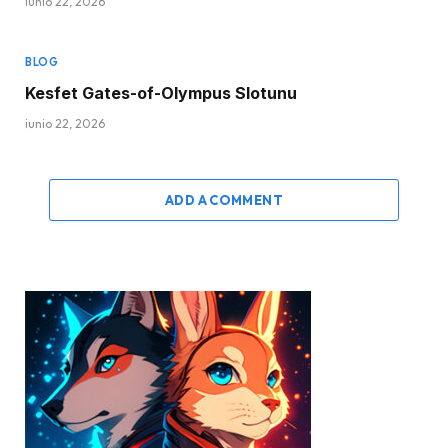
junio 22, 2026
BLOG
Kesfet Gates-of-Olympus Slotunu
junio 22, 2026
ADD A COMMENT