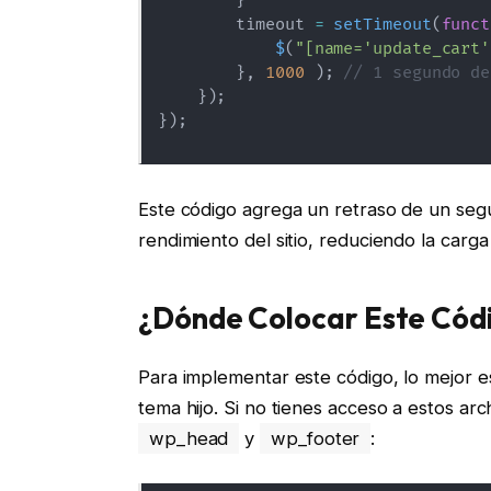
}
        timeout 
=
setTimeout
(
funct
$
(
"[name='update_cart'
}
,
1000
)
;
// 1 segundo de
}
)
;
}
)
;
Este código agrega un retraso de un segun
rendimiento del sitio, reduciendo la carga 
¿Dónde Colocar Este Cód
Para implementar este código, lo mejor es
tema hijo. Si no tienes acceso a estos ar
wp_head
y
wp_footer
: