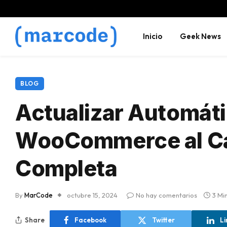
Inicio
Geek News
BLOG
Actualizar Automáti
WooCommerce al Ca
Completa
By
MarCode
octubre 15, 2024
No hay comentarios
3 Mi
Share
Facebook
Twitter
Li