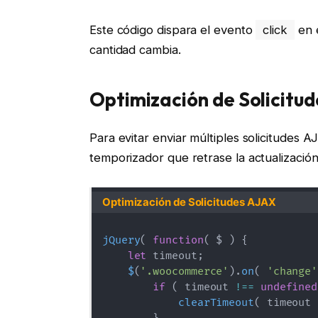
Este código dispara el evento
click
en e
cantidad cambia.
Optimización de Solicitu
Para evitar enviar múltiples solicitudes
temporizador que retrase la actualización 
Optimización de Solicitudes AJAX
jQuery
(
function
(
$
)
{
let
 timeout
;
$
(
'.woocommerce'
)
.
on
(
'change'
if
(
 timeout 
!==
undefined
clearTimeout
(
 timeout 