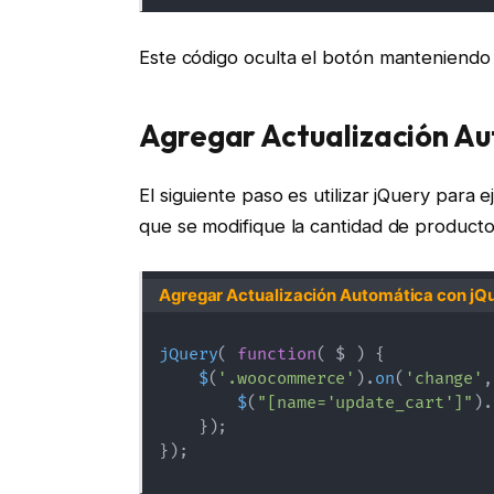
Este código oculta el botón manteniendo 
Agregar Actualización Au
El siguiente paso es utilizar jQuery para e
que se modifique la cantidad de producto
Agregar Actualización Automática con jQ
jQuery
(
function
(
$
)
{
$
(
'.woocommerce'
)
.
on
(
'change'
,
$
(
"[name='update_cart']"
)
.
}
)
;
}
)
;