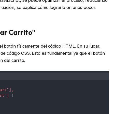
JavaScript, se puede optimizar el proceso, reduciendo
inuación, se explica cómo lograrlo en unos pocos
zar Carrito"
el botón físicamente del código HTML. En su lugar,
de código CSS. Esto es fundamental ya que el botón
n del carrito.
art"], 

rt"]
{