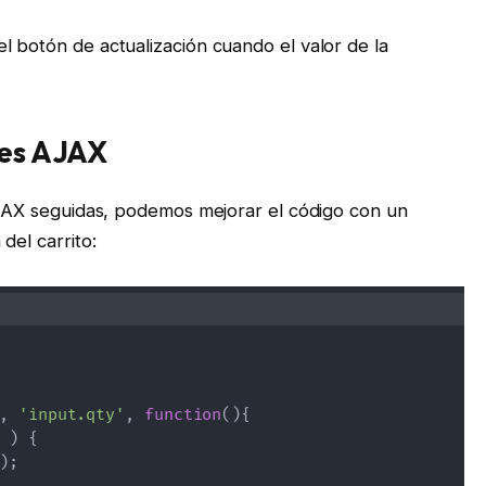
l botón de actualización cuando el valor de la
des AJAX
 AJAX seguidas, podemos mejorar el código con un
del carrito:
,
'input.qty'
,
function
(
)
{
)
{
)
;