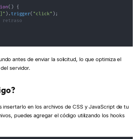
ion
(
)
{
]"
)
.
trigger
(
"click"
)
;
 retraso
do antes de enviar la solicitud, lo que optimiza el
del servidor.
igo?
 insertarlo en los archivos de CSS y JavaScript de tu
chivos, puedes agregar el código utilizando los hooks