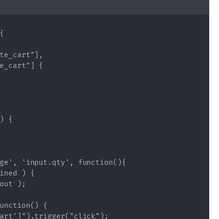


te_cart"], 

e_cart"] {

 {

ge', 'input.qty', function(){

ined ) {

out );

unction() {

art']").trigger("click");
