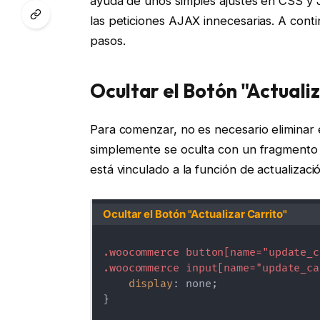
ayuda de unos simples ajustes en CSS y 
las peticiones AJAX innecesarias. A cont
pasos.
Ocultar el Botón "Actuali
Para comenzar, no es necesario eliminar 
simplemente se oculta con un fragmento 
está vinculado a la función de actualizació
Ocultar el Botón "Actualizar Carrito"
.woocommerce button[name="update_c
.woocommerce input[name="update_ca
display
:
 none
;
}