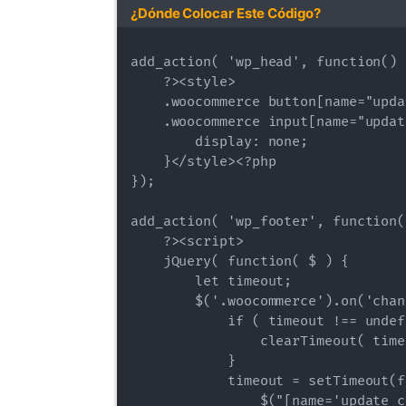
¿Dónde Colocar Este Código?
add_action( 'wp_head', function() {
    ?><style>

    .woocommerce button[name="upda
    .woocommerce input[name="updat
        display: none;

    }</style><?php

});

add_action( 'wp_footer', function()
    ?><script>

    jQuery( function( $ ) {

        let timeout;

        $('.woocommerce').on('chan
            if ( timeout !== undef
                clearTimeout( time
            }

            timeout = setTimeout(f
                $("[name='update_c