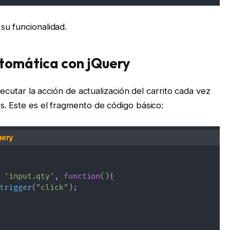
su funcionalidad.
tomática con jQuery
jecutar la acción de actualización del carrito cada vez
s. Este es el fragmento de código básico:
uery
'input.qty'
,
function
(
)
{
trigger
(
"click"
)
;